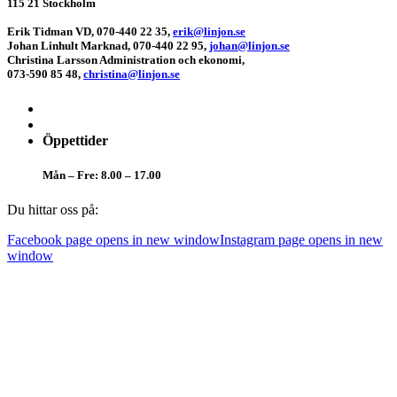
115 21 Stockholm
Erik Tidman
VD, 070-440 22 35,
erik@linjon.se
Johan Linhult
Marknad, 070-440 22 95,
johan@linjon.se
Christina Larsson
Administration och ekonomi,
073-590 85 48,
christina@linjon.se
Öppettider
Mån – Fre: 8.00 – 17.00
Du hittar oss på:
Facebook page opens in new window
Instagram page opens in new
window