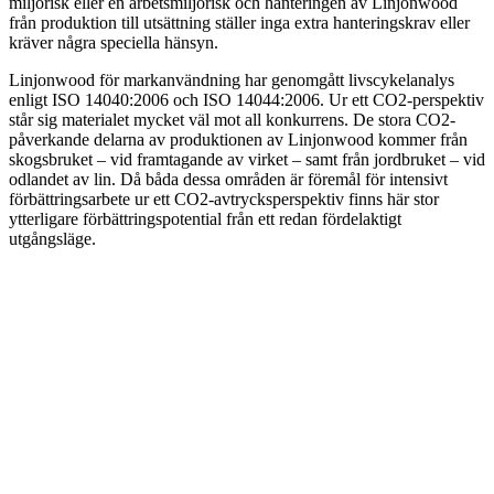
miljörisk eller en arbetsmiljörisk och hanteringen av Linjonwood
från produktion till utsättning ställer inga extra hanteringskrav eller
kräver några speciella hänsyn.
Linjonwood för markanvändning har genomgått livscykelanalys
enligt ISO 14040:2006 och ISO 14044:2006. Ur ett CO
2
-perspektiv
står sig materialet mycket väl mot all konkurrens. De stora CO
2
-
påverkande delarna av produktionen av Linjonwood kommer från
skogsbruket – vid framtagande av virket – samt från jordbruket – vid
odlandet av lin. Då båda dessa områden är föremål för intensivt
förbättringsarbete ur ett CO
2
-avtrycksperspektiv finns här stor
ytterligare förbättringspotential från ett redan fördelaktigt
utgångsläge.