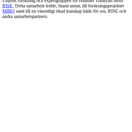
Linjons forskning och expertgruppen för Hållbart Träskydd inom
RISE
. Detta samarbete ledde, bland annat, till forskningsprojektet
MIBO
samt till en väsentligt ökad kunskap både för oss, RISE och
andra samarbetspartners.