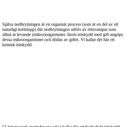
Själva nedbrytningen är en organisk process (som är en del av ett
naturligt kretslopp) där nedbrytningen utförs av rötsvampar som
alltså är levande (mikro)organismer. Inom träskydd med gift angrips
dessa mikroorganismer och dödas av giftet. Vi kallar det här ett
kemisk träskydd.
I Linjonwood använder vi vad vi kallar för ett fysikaliskt träskydd.