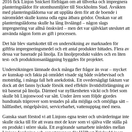
2016 fick Linjon Snickeri förfrågan om att tillverka och impregnera
planteringslådor för utomhusmiljöer till Stockholms Stad. Avsikten
med planteringslådorna var att upplåta dem för att de boende i
närområdet skulle kunna odla egna ätbara grödor. Önskan var att
planteringslådorna skulle ha lång livslängd – någon slags
impregnering var alltså önskvärd – men det var självklart uteslutet att
använda någon form av gift i processen.
Det här blev startskottet till en undersökning av marknaden för
giftfria impregneringsmedel och ett antal produkter hittades. Flera av
dessa var baserade på linolja. En linoljeprodukt valdes och en liten
test- och produktionsanläggning byggdes för projektet.
Undersökningen lämnade dock många fler frågor än svar – mycket
av kunskap och fakta på området visade sig både svårbevisad och
motstridig, i många fall helt anekdotisk. Ett ovedersägligt faktum var
dock att det fanns lyckade försök med effektiv livstidsförlängning av
trä baserat på linolja. Därmed var nyfikenheten väckt och fröet som
skulle bli Linjonwood var sått. Under åren som följde gjordes
hundratals träprover som testades på alla möjliga och omöjliga sätt –
hållfasthet, mögelpåväxt, servicebarhet, vattenupptag med mera.
Ganska snart förstod vi att Linjons egna tester och utvärderingar inte
skulle räcka till för att svara mot de krav som vi själva ville ställa på
en produkt i större skala. Ett avgörande samarbete inleddes mellan