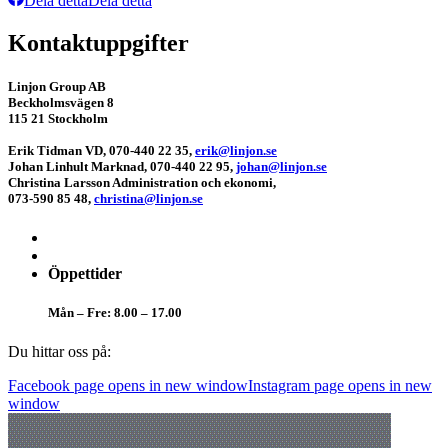
Dela detta
Dela detta
Kontaktuppgifter
Linjon Group AB
Beckholmsvägen 8
115 21 Stockholm
Erik Tidman
VD, 070-440 22 35,
erik@linjon.se
Johan Linhult
Marknad, 070-440 22 95,
johan@linjon.se
Christina Larsson
Administration och ekonomi,
073-590 85 48,
christina@linjon.se
Öppettider
Mån – Fre: 8.00 – 17.00
Du hittar oss på:
Facebook page opens in new window
Instagram page opens in new
window